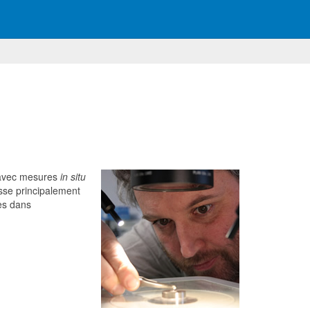
e avec mesures
in situ
sse principalement
es dans