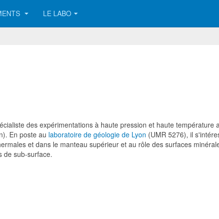
MENTS
LE LABO
écialiste des expérimentations à haute pression et haute températur
on). En poste au
laboratoire de géologie de Lyon
(UMR 5276), il s'intére
thermales et dans le manteau supérieur et au rôle des surfaces minéral
es de sub-surface.