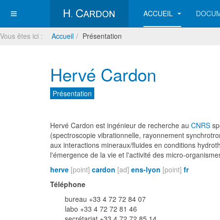
ACCUEIL
DOCU
Vous êtes ici :
Accueil
Présentation
Hervé Cardon
Présentation
Hervé Cardon est ingénieur de recherche au
CNRS
sp
(spectroscopie vibrationnelle, rayonnement synchrotr
aux interactions mineraux/fluides en conditions hydro
l'émergence de la vie et l'activité des micro-organism
herve
[point]
cardon
[ad]
ens-lyon
[point]
fr
Téléphone
bureau +33 4 72 72 84 07
labo +33 4 72 72 81 46
secrétariat +33 4 72 72 85 14